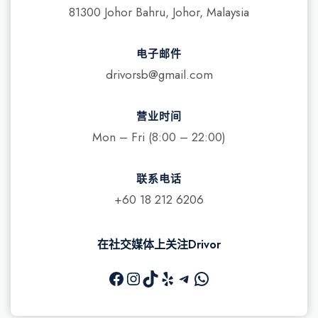
81300 Johor Bahru, Johor, Malaysia
电子邮件
drivorsb@gmail.com​
营业时间
Mon – Fri (8:00 – 22:00)
联系电话
+60 18 212 6206
在社交媒体上关注Drivor
Facebook
Instagram
TikTok
Yelp
Telegram
WhatsApp