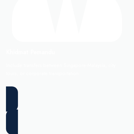
Khidmat Pemandu
Include transfers between Singapore-Malaysia, city
tours, or corporate transportation.